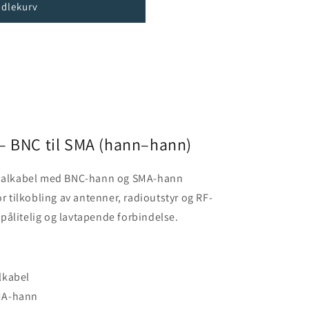
ndlekurv
– BNC til SMA (hann–hann)
ksialkabel med BNC-hann og SMA-hann
or tilkobling av antenner, radioutstyr og RF-
pålitelig og lavtapende forbindelse.
lkabel
MA-hann