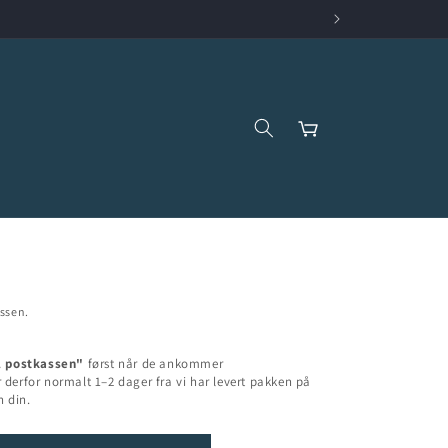
Handlekurv
ssen.
l postkassen"
først når de ankommer
derfor normalt 1–2 dager fra vi har levert pakken på
n din.