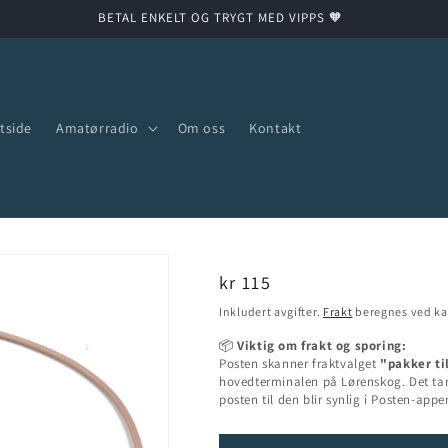
BETAL ENKELT OG TRYGT MED VIPPS 🧡
tside
Amatørradio
Om oss
Kontakt
Vanlig
kr 115
pris
Inkludert avgifter.
Frakt
beregnes ved ka
📦
Viktig om frakt og sporing:
Posten skanner fraktvalget
"pakker ti
hovedterminalen på Lørenskog. Det tar 
posten til den blir synlig i Posten-appe