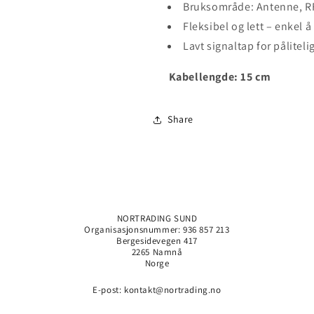
Bruksområde: Antenne, RF
Fleksibel og lett – enkel å
Lavt signaltap for påliteli
Kabellengde: 15 cm
Share
NORTRADING SUND
Organisasjonsnummer: 936 857 213
Bergesidevegen 417
2265 Namnå
Norge
E-post: kontakt@nortrading.no