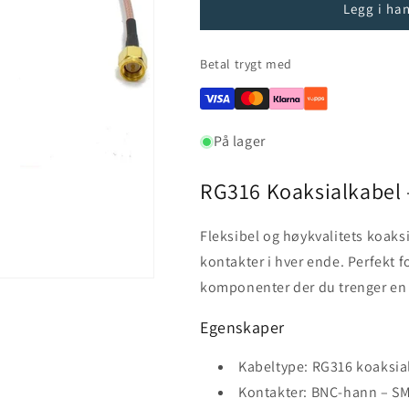
Legg i ha
Betal trygt med
På lager
RG316 Koaksialkabel 
Fleksibel og høykvalitets koa
kontakter i hver ende. Perfekt f
komponenter der du trenger en 
Egenskaper
Kabeltype: RG316 koaksia
Kontakter: BNC-hann – S