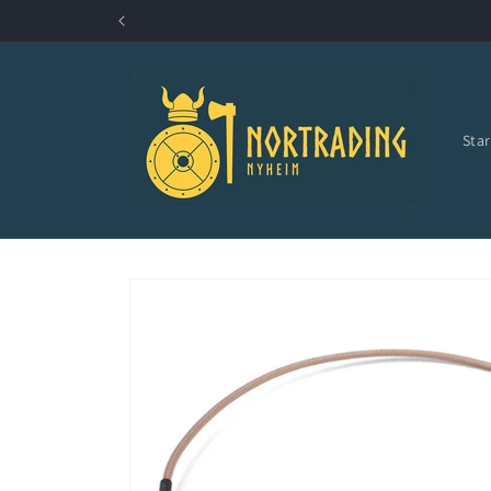
Gå videre
til
innholdet
Star
Hopp til
produktinformasjon