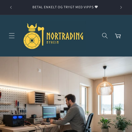
Gå videre
til
BETAL ENKELT OG TRYGT MED VIPPS 🧡
Ingen t
innholdet
Handlekurv