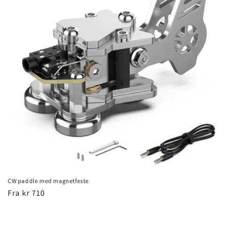
g
:
CW paddle med magnetfeste
Vanlig
Fra kr 710
pris